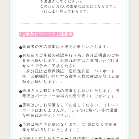
を進展させてください☆
この日がお2人の素敵な記念日になりますよ
うに心より願っております。
ご参加についてのご注意点
既婚者の方の参加は入場をお断りいたします。
お名前とご年齢の確認を行う為、身分証明書のご持
参をお願いします。お忘れの方はご参加いただけま
せんので予めご了承ください。
（身分証は健康保険証・運転免許証・パスポート
等、公的機関が発行する御本人様の確認が取れる書
類をお願いします。）
会場の入店時に
手指の消毒をお願いいたします。消
毒液はパーティー会場内の受付近くにございます。
服装は少しお洒落をしてお越しください。（ドレス
コードはありませんが、Tシャツに短パン等の過度
な軽装はお控えください。）
予約は完全予約制になります。(定員になり次第募
集を締め切りにいたします。)
下記のお申し込みフォーム送信後にパーティー当日