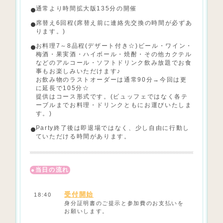
通常より時間拡大版135分の開催
席替え6回程(席替え前に連絡先交換の時間が必ずあ
ります。)
お料理7～8品程(デザート付き☆)ビール・ワイン・
梅酒・果実酒・ハイボール・焼酎・その他カクテル
などのアルコール・ソフトドリンク飲み放題でお食
事もお楽しみいただけます♪
お飲み物のラストオーダーは通常90分→今回は更
に延長で105分☆
提供はコース形式です。(ビュッフェではなく各テ
ーブルまでお料理・ドリンクともにお運びいたしま
す。)
Party終了後は即退場ではなく、少し自由に行動し
ていただける時間があります。
当日の流れ
受付開始
18:40
身分証明書のご提示と参加費のお支払いを
お願いします。