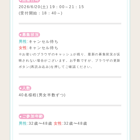
開催日時
2026/6/20(土) 19：00～21：15
(受付開始：18：40～)
募集状況
男性
:キャンセル待ち
女性
:キャンセル待ち
※お使いのブラウザのキャッシュが残り、最新の募集状況が反
映されない場合がございます。お手数ですが、ブラウザの更新
ボタン(再読み込み)を押してご確認ください。
人数
40名様程(男女半数ずつ)
ご参加年齢
男性
:32歳〜48歳
女性
:32歳〜48歳