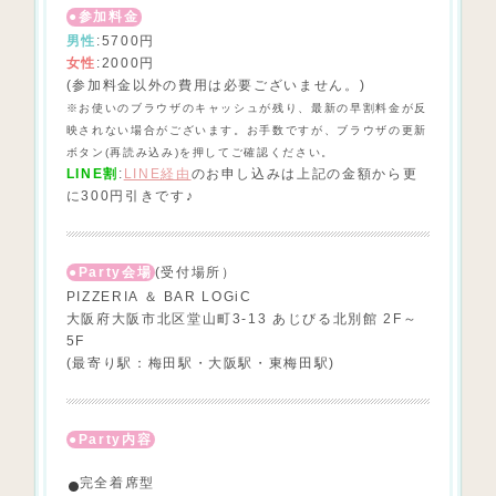
参加料金
男性
:5700円
女性
:2000円
(参加料金以外の費用は必要ございません。)
※お使いのブラウザのキャッシュが残り、最新の早割料金
が反
映されない場合がございます。お手数ですが、ブラウザの更新
ボタン(再読み込み)を押してご確認ください。
LINE割
:
LINE経由
のお申し込みは上記の金額から更
に300円引きです♪
Party会場
(受付場所）
PIZZERIA ＆ BAR LOGiC
大阪府大阪市北区堂山町3-13 あじびる北別館 2F～
5F
(最寄り駅：梅田駅・大阪駅・東梅田駅)
Party内容
完全着席型