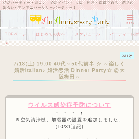
婚活パーティー・街コン・婚活イベント 大阪・神戸・京都で婚活・恋活の
出会い- アンアニバーサリーパーティー！
menu
TOPページ
はじめての方へ
スケジュール
パーティーレ
HOME
party
7/18(土) 19:00 40代～50代前半 ☆ ～楽しく婚活Italian♪ 婚活恋活 Dinner Party☆ @大阪梅田～
party
7/18(土) 19:00 40代～50代前半 ☆ ～楽しく
婚活Italian♪ 婚活恋活 Dinner Party☆ @大
阪梅田～
ウイルス感染症予防について
↑ ↑ ↑ ↑
※空気清浄機、加湿器の設置を追加しました。
(10/31追記)