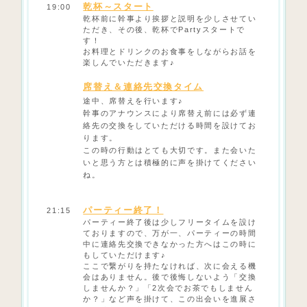
乾杯～スタート
19:00
乾杯前に幹事より挨拶と説明を少しさせてい
ただき、その後、乾杯でPartyスタートで
す！
お料理とドリンクのお食事をしながらお話を
楽しんでいただきます♪
席替え＆連絡先交換タイム
途中、席替えを行います♪
幹事のアナウンスにより席替え前には必ず連
絡先の交換をしていただける時間を設けてお
ります。
この時の行動はとても大切です。また会いた
いと思う方とは積極的に声を掛けてください
ね。
パーティー終了！
21:15
パーティー終了後は少しフリータイムを設け
ておりますので、万が一、パーティーの時間
中に連絡先交換できなかった方へはこの時に
もしていただけます♪
ここで繋がりを持たなければ、次に会える機
会はありません。後で後悔しないよう「交換
しませんか？」「2次会でお茶でもしません
か？」など声を掛けて、この出会いを進展さ