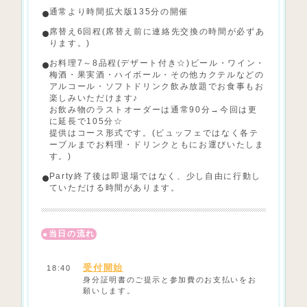
通常より時間拡大版135分の開催
席替え6回程(席替え前に連絡先交換の時間が必ずあ
ります。)
お料理7～8品程(デザート付き☆)ビール・ワイン・
梅酒・果実酒・ハイボール・その他カクテルなどの
アルコール・ソフトドリンク飲み放題でお食事もお
楽しみいただけます♪
お飲み物のラストオーダーは通常90分→今回は更
に延長で105分☆
提供はコース形式です。(ビュッフェではなく各テ
ーブルまでお料理・ドリンクともにお運びいたしま
す。)
Party終了後は即退場ではなく、少し自由に行動し
ていただける時間があります。
当日の流れ
受付開始
18:40
身分証明書のご提示と参加費のお支払いをお
願いします。