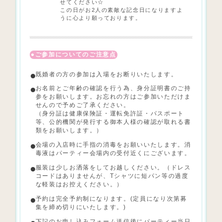
せてください☆
この日がお2人の素敵な記念日になりますよ
うに心より願っております。
ご参加についてのご注意点
既婚者の方の参加は入場をお断りいたします。
お名前とご年齢の確認を行う為、身分証明書のご持
参をお願いします。お忘れの方はご参加いただけま
せんので予めご了承ください。
（身分証は健康保険証・運転免許証・パスポート
等、公的機関が発行する御本人様の確認が取れる書
類をお願いします。）
会場の入店時に
手指の消毒をお願いいたします。消
毒液はパーティー会場内の受付近くにございます。
服装は少しお洒落をしてお越しください。（ドレス
コードはありませんが、Tシャツに短パン等の過度
な軽装はお控えください。）
予約は完全予約制になります。(定員になり次第募
集を締め切りにいたします。)
下記のお申し込みフォーム送信後にパーティー当日