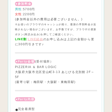
参加料金
男性
:5700円
女性
:2200円
(参加料金以外の費用は必要ございません。)
※お使いのブラウザのキャッシュが残り、最新の早割料金
が反
映されない場合がございます。お手数ですが、ブラウザの更新
ボタン(再読み込み)を押してご確認ください。
LINE割
:
LINE経由
のお申し込みは上記の金額から更
に300円引きです♪
Party会場
(受付場所）
PIZZERIA ＆ BAR LOGiC
大阪府大阪市北区堂山町3-13 あじびる北別館 2F～
5F
(最寄り駅：梅田駅・大阪駅・東梅田駅)
Party内容
完全着席型