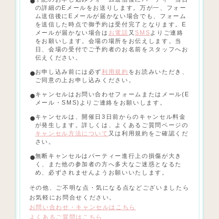
の詳細のEメールをお送りします。万が一、フォー
ム送信後にEメールが届かない場合でも、フォーム
を送信した時点で御予約は受付完了となります。E
メールが届かない場合は
お電話
又
SMS
よりご連絡
をお願いします。会場の場所をお伝えします。当
日、会場の受付でご予約者のお名前をスタッフへお
伝えください。
お申し込み前には必ず
利用規約
をお読みいただき、
ご同意の上お申し込みください。
キャンセルはお問い合わせフォームまたはメール(E
メール・SMS)よりご連絡をお願いします。
キャンセルは、開催日3日前からのキャンセル料金
が発生します。詳しくは、よくあるご質問ページの
キャンセル方法について
又は利用規約をご確認くだ
さい。
無断キャンセルはパーティー進行上の損傷が大き
く、また他の参加者の方へ多大なご迷惑となるた
め、必ずされませんようお願いいたします。
その他、ご不明な点・気になる点などございましたら
お気軽にお問合せください。
お問い合わせ・キャンセルはこちら
よくあるご質問はこちら