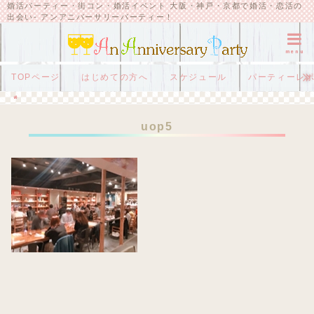
婚活パーティー・街コン・婚活イベント 大阪・神戸・京都で婚活・恋活の
出会い- アンアニバーサリーパーティー！
menu
TOPページ
はじめての方へ
スケジュール
パーティーレ
HOME
uop5
uop5