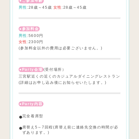
ご参加年齢
男性
:28歳～45歳
女性
:28歳～45歳
参加料金
男性
:5600円
女性
:2300円
(参加料金以外の費用は必要ございません。)
Party会場
(受付場所）
三宮駅近くの近くのカジュアルダイニングレストラン
(詳細はお申し込み後にお知らせいたします。)
Party内容
完全着席型
席替え5～7回程(席替え前に連絡先交換の時間が必
ずあります。)