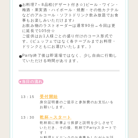
お料理7～8品程(デザート付き☆)ビール・ワイン・
梅酒・果実酒・ハイボール・焼酎・その他カクテル
などのアルコール・ソフトドリンク飲み放題でお食
事もお楽しみいただけます♪
お飲み物のラストオーダーは通常90分→今回は更
に延長で105分☆
ご提供はお1人様ごとの盛り付けのコース形式で
す。(ビュッフェではなく各テーブルまでお料理・
ドリンクともにお運びいたします。)
Party終了後は即退場ではなく、少し自由に行動し
ていただける時間があります。
当日の流れ
受付開始
13：15
身分証明書のご提示と参加費のお支払いを
お願いします。
乾杯～スタート
13：30
乾杯前に幹事より挨拶と説明を少しさせて
いただき、その後、乾杯でPartyスタートで
す！
お料理とドリンクのお食事をしながらお話