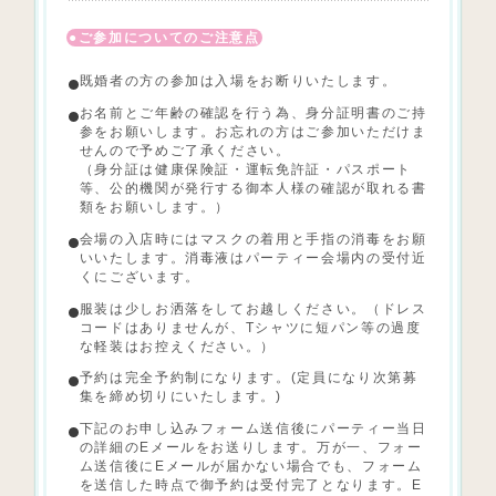
ご参加についてのご注意点
既婚者の方の参加は入場をお断りいたします。
お名前とご年齢の確認を行う為、身分証明書のご持
参をお願いします。お忘れの方はご参加いただけま
せんので予めご了承ください。
（身分証は健康保険証・運転免許証・パスポート
等、公的機関が発行する御本人様の確認が取れる書
類をお願いします。）
会場の入店時にはマスクの着用と手指の消毒をお願
いいたします。消毒液はパーティー会場内の受付近
くにございます。
服装は少しお洒落をしてお越しください。（ドレス
コードはありませんが、Tシャツに短パン等の過度
な軽装はお控えください。）
予約は完全予約制になります。(定員になり次第募
集を締め切りにいたします。)
下記のお申し込みフォーム送信後にパーティー当日
の詳細のEメールをお送りします。万が一、フォー
ム送信後にEメールが届かない場合でも、フォーム
を送信した時点で御予約は受付完了となります。E