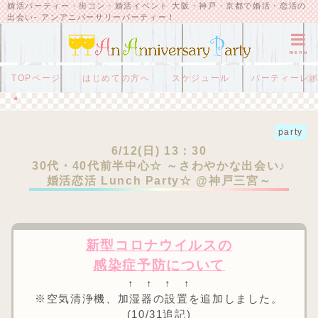
婚活パーティー・街コン・婚活イベント 大阪・神戸・京都で婚活・恋活の
出会い- アンアニバーサリーパーティー！
menu
TOPページ
はじめての方へ
スケジュール
パーティーレ
HOME
party
6/12(日) 13：30
30代・40代前半中心☆ ～さわやかな出会い♪ 婚活恋活 Lunch Party☆ @神戸三宮～
party
6/12(日) 13：30
30代・40代前半中心☆ ～さわやかな出会い♪
婚活恋活 Lunch Party☆ @神戸三宮～
新型コロナウイルスの
感染症予防について
↑ ↑ ↑ ↑
※空気清浄機、加湿器の設置を追加しました。
(10/31追記)