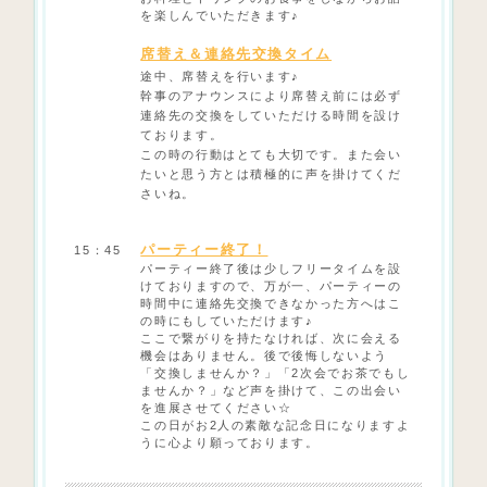
を楽しんでいただきます♪
席替え＆連絡先交換タイム
途中、席替えを行います♪
幹事のアナウンスにより席替え前には必ず
連絡先の交換をしていただける時間を設け
ております。
この時の行動はとても大切です。また会い
たいと思う方とは積極的に声を掛けてくだ
さいね。
パーティー終了！
15：45
パーティー終了後は少しフリータイムを設
けておりますので、万が一、パーティーの
時間中に連絡先交換できなかった方へはこ
の時にもしていただけます♪
ここで繋がりを持たなければ、次に会える
機会はありません。後で後悔しないよう
「交換しませんか？」「2次会でお茶でもし
ませんか？」など声を掛けて、この出会い
を進展させてください☆
この日がお2人の素敵な記念日になりますよ
うに心より願っております。