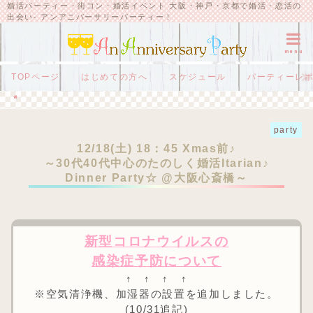
婚活パーティー・街コン・婚活イベント 大阪・神戸・京都で婚活・恋活の
出会い- アンアニバーサリーパーティー！
menu
TOPページ
はじめての方へ
スケジュール
パーティーレ
HOME
party
12/18(土) 18：45 Xmas前♪
～30代40代中心のたのしく婚活Itarian♪ Dinner Party☆ @大阪心斎橋～
party
12/18(土) 18：45 Xmas前♪
～30代40代中心のたのしく婚活Itarian♪
Dinner Party☆ @大阪心斎橋～
新型コロナウイルスの
感染症予防について
↑ ↑ ↑ ↑
※空気清浄機、加湿器の設置を追加しました。
(10/31追記)