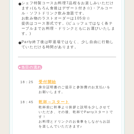
シェフ特製コースお料理7品程をお楽しみいただけ
ます♪(もちろん食後はデザート付き☆)・アルコー
ル・ソフトドリンク飲み放題です。
お飲み物のラストオーダーは105分☆
提供はコース形式です。(ビュッフェではなく各テ
ーブルまでお料理・ドリンクともにお運びいたしま
す。)
Party終了後は即退場ではなく、少し自由に行動し
ていただける時間があります。
当日の流れ
受付開始
18：25
身分証明書のご提示と参加費のお支払いを
お願いします。
乾杯～スタート
18：45
乾杯前に幹事より挨拶と説明を少しさせて
いただき、その後、乾杯でPartyスタートで
す！
お料理とドリンクのお食事をしながらお話
を楽しんでいただきます♪