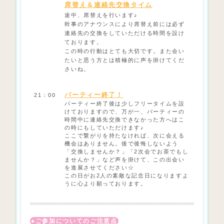
席替え＆連絡先交換タイム
途中、席替えを行います♪
幹事のアナウンスにより席替え前には必ず
連絡先の交換をしていただける時間を設け
ております。
この時の行動はとても大切です。また会い
たいと思う方とは積極的に声を掛けてくだ
さいね。
パーティー終了！
21：00
パーティー終了後は少しフリータイムを設
けておりますので、万が一、パーティーの
時間中に連絡先交換できなかった方へはこ
の時にもしていただけます♪
ここで繋がりを持たなければ、次に会える
機会はありません。後で後悔しないよう
「交換しませんか？」「2次会でお茶でもし
ませんか？」など声を掛けて、この出会い
を進展させてください☆
この日がお2人の素敵な記念日になりますよ
うに心より願っております。
ご参加についてのご注意点