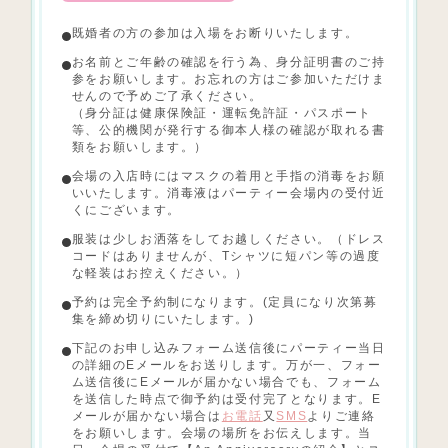
既婚者の方の参加は入場をお断りいたします。
お名前とご年齢の確認を行う為、身分証明書のご持
参をお願いします。お忘れの方はご参加いただけま
せんので予めご了承ください。
（身分証は健康保険証・運転免許証・パスポート
等、公的機関が発行する御本人様の確認が取れる書
類をお願いします。）
会場の入店時にはマスクの着用と手指の消毒をお願
いいたします。消毒液はパーティー会場内の受付近
くにございます。
服装は少しお洒落をしてお越しください。（ドレス
コードはありませんが、Tシャツに短パン等の過度
な軽装はお控えください。）
予約は完全予約制になります。(定員になり次第募
集を締め切りにいたします。)
下記のお申し込みフォーム送信後にパーティー当日
の詳細のEメールをお送りします。万が一、フォー
ム送信後にEメールが届かない場合でも、フォーム
を送信した時点で御予約は受付完了となります。E
メールが届かない場合は
お電話
又
SMS
よりご連絡
をお願いします。会場の場所をお伝えします。当