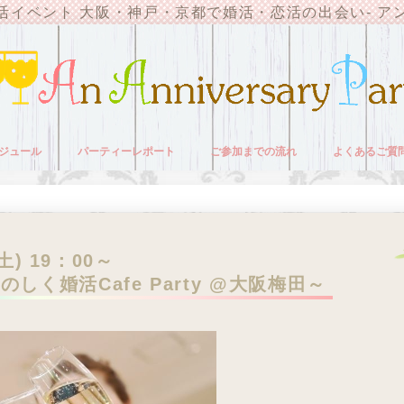
活イベント 大阪・神戸・京都で婚活・恋活の出会い- ア
ジュール
パーティーレポート
ご参加までの流れ
よくあるご質
～
(土) 19：00～
しく婚活Cafe Party @大阪梅田～