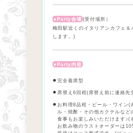
Party会場
(受付場所）
梅田駅近くのイタリアンカフェ＆
します。)
Party内容
完全着席型
席替え6回程(席替え前に連絡先
お料理8品程・ビール・ワイン(
ル・焼酎・その他カクテルなど
食事もお楽しみいただけます♪(
お飲み物のラストオーダーは10
提供はコース形式です。(ビュ