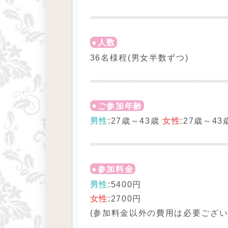
人数
36名様程(男女半数ずつ)
ご参加年齢
男性
:27歳～43歳
女性
:27歳～43
参加料金
男性
:5400円
女性
:2700円
(参加料金以外の費用は必要ござい