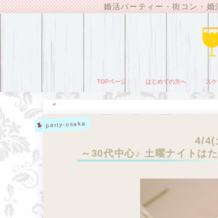
婚活パーティー・街コン・婚
TOPページ
はじめての方へ
スケ
HOME
party-osaka
4/4(土) 19：00～
～30代中心♪ 土曜ナイトはたのしく婚活Cafe Party @大阪梅田
party-osaka
4/4
～30代中心♪ 土曜ナイトはたの