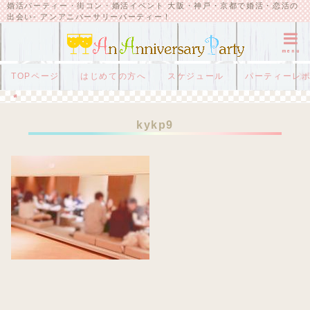
婚活パーティー・街コン・婚活イベント 大阪・神戸・京都で婚活・恋活の
出会い- アンアニバーサリーパーティー！
menu
TOPページ
はじめての方へ
スケジュール
パーティーレ
HOME
kykp9
kykp9