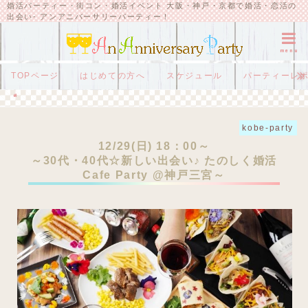
婚活パーティー・街コン・婚活イベント 大阪・神戸・京都で婚活・恋活の
出会い- アンアニバーサリーパーティー！
menu
TOPページ
はじめての方へ
スケジュール
パーティーレ
HOME
kobe-party
12/29(日) 18：00～
～30代・40代☆新しい出会い♪ たのしく婚活Cafe Party @神戸三宮～
kobe-party
12/29(日) 18：00～
～30代・40代☆新しい出会い♪ たのしく婚活
Cafe Party @神戸三宮～