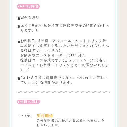
Party内容
完全着席型
席替え6回程(席替え前に連絡先交換の時間が必ずあ
ります。)
お料理7～8品程・アルコール・ソフトドリンク飲
み放題でお食事もお楽しみいただけます♪(もちろん
食後はデザート付き☆)
お飲み物のラストオーダーは105分☆
提供はコース形式です。(ビュッフェではなく各テ
ーブルまでお料理・ドリンクともにお運びいたしま
す。)
Party終了後は即退場ではなく、少し自由に行動し
ていただける時間があります。
当日の流れ
受付開始
18：40
身分証明書のご提示と参加費のお支払いを
お願いします。