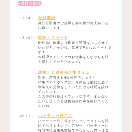
当日の流れ
受付開始
17：40
身分証明書のご提示と参加費のお支払いを
お願いします。
乾杯～スタート
18：00
乾杯前に幹事より挨拶と説明を少しさせて
いただき、その後、乾杯でPartyスタートで
す！
お料理とドリンクのお食事をしながらお話
を楽しんでいただきます♪
席替え＆連絡先交換タイム
途中、席替えを6回分程行います♪
幹事のアナウンスにより席替え前には必ず
連絡先の交換をしていただける時間を設け
ております。
この時の行動はとても大切です。また会い
たいと思う方とは積極的に声を掛けてくだ
さいね。
パーティー終了！
20：10
パーティー終了後は少しフリータイムを設
けておりますので、万が一、パーティーの
時間中に連絡先交換できなかった方へはこ