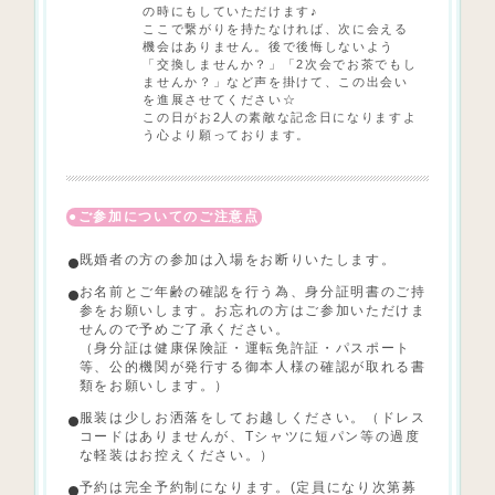
の時にもしていただけます♪
ここで繋がりを持たなければ、次に会える
機会はありません。後で後悔しないよう
「交換しませんか？」「2次会でお茶でもし
ませんか？」など声を掛けて、この出会い
を進展させてください☆
この日がお2人の素敵な記念日になりますよ
う心より願っております。
ご参加についてのご注意点
既婚者の方の参加は入場をお断りいたします。
お名前とご年齢の確認を行う為、身分証明書のご持
参をお願いします。お忘れの方はご参加いただけま
せんので予めご了承ください。
（身分証は健康保険証・運転免許証・パスポート
等、公的機関が発行する御本人様の確認が取れる書
類をお願いします。）
服装は少しお洒落をしてお越しください。（ドレス
コードはありませんが、Tシャツに短パン等の過度
な軽装はお控えください。）
予約は完全予約制になります。(定員になり次第募