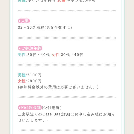
男性
:キャンセル待ち
女性
:キャンセル待ち
人数
32～36名様程(男女半数ずつ)
ご参加年齢
男性
:30代・40代
女性
:30代・40代
男性
:5100円
女性
:2800円
(参加料金以外の費用は必要ございません。)
Party会場
(受付場所）
三宮駅近くのCafe Bar(詳細はお申し込み後にお知ら
せいたします。)