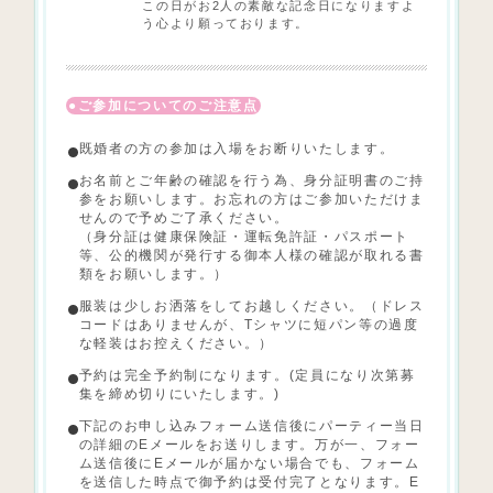
この日がお2人の素敵な記念日になりますよ
う心より願っております。
ご参加についてのご注意点
既婚者の方の参加は入場をお断りいたします。
お名前とご年齢の確認を行う為、身分証明書のご持
参をお願いします。お忘れの方はご参加いただけま
せんので予めご了承ください。
（身分証は健康保険証・運転免許証・パスポート
等、公的機関が発行する御本人様の確認が取れる書
類をお願いします。）
服装は少しお洒落をしてお越しください。（ドレス
コードはありませんが、Tシャツに短パン等の過度
な軽装はお控えください。）
予約は完全予約制になります。(定員になり次第募
集を締め切りにいたします。)
下記のお申し込みフォーム送信後にパーティー当日
の詳細のEメールをお送りします。万が一、フォー
ム送信後にEメールが届かない場合でも、フォーム
を送信した時点で御予約は受付完了となります。E