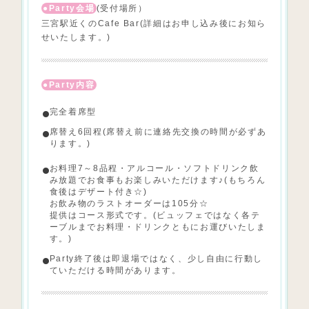
Party会場
(受付場所）
三宮駅近くのCafe Bar(詳細はお申し込み後にお知ら
せいたします。)
Party内容
完全着席型
席替え6回程(席替え前に連絡先交換の時間が必ずあ
ります。)
お料理7～8品程・アルコール・ソフトドリンク飲
み放題でお食事もお楽しみいただけます♪(もちろん
食後はデザート付き☆)
お飲み物のラストオーダーは105分☆
提供はコース形式です。(ビュッフェではなく各テ
ーブルまでお料理・ドリンクともにお運びいたしま
す。)
Party終了後は即退場ではなく、少し自由に行動し
ていただける時間があります。