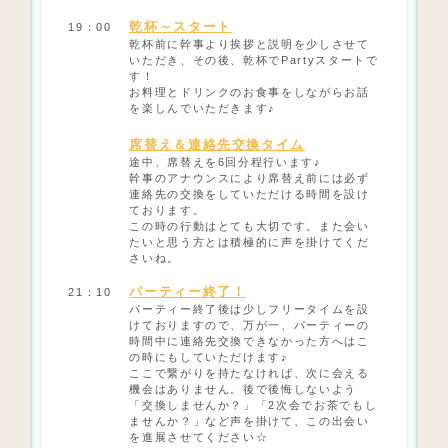
乾杯～スタート
19：00
乾杯前に幹事より挨拶と説明を少しさせて
いただき、その後、乾杯でPartyスタートで
す！
お料理とドリンクのお食事をしながらお話
を楽しんでいただきます♪
席替え＆連絡先交換タイム
途中、席替えを6回分程行います♪
幹事のアナウンスにより席替え前には必ず
連絡先の交換をしていただける時間を設け
ております。
この時の行動はとても大切です。また会い
たいと思う方とは積極的に声を掛けてくだ
さいね。
パーティー終了！
21：10
パーティー終了後は少しフリータイムを設
けておりますので、万が一、パーティーの
時間中に連絡先交換できなかった方へはこ
の時にもしていただけます♪
ここで繋がりを持たなければ、次に会える
機会はありません。後で後悔しないよう
「交換しませんか？」「2次会でお茶でもし
ませんか？」など声を掛けて、この出会い
を進展させてください☆