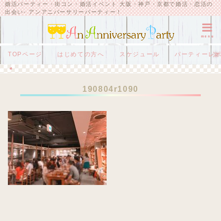
婚活パーティー・街コン・婚活イベント 大阪・神戸・京都で婚活・恋活の
出会い- アンアニバーサリーパーティー！
menu
TOPページ
はじめての方へ
スケジュール
パーティーレ
HOME
190804r1090
190804r1090