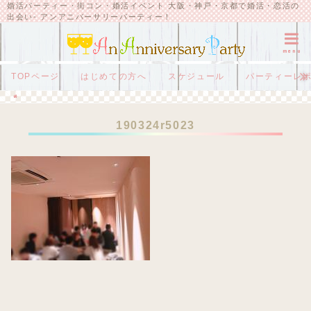
婚活パーティー・街コン・婚活イベント 大阪・神戸・京都で婚活・恋活の
出会い- アンアニバーサリーパーティー！
menu
TOPページ
はじめての方へ
スケジュール
パーティーレ
HOME
190324r5023
190324r5023