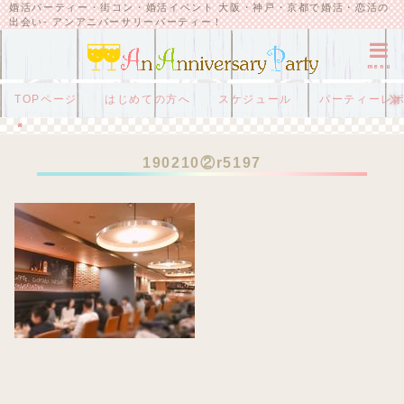
婚活パーティー・街コン・婚活イベント 大阪・神戸・京都で婚活・恋活の
出会い- アンアニバーサリーパーティー！
menu
TOPページ
はじめての方へ
スケジュール
パーティーレ
HOME
190210②r5197
190210②r5197