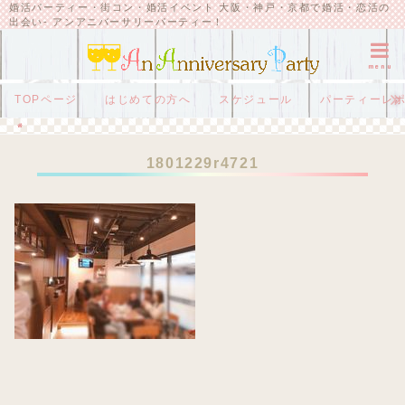
婚活パーティー・街コン・婚活イベント 大阪・神戸・京都で婚活・恋活の
出会い- アンアニバーサリーパーティー！
menu
TOPページ
はじめての方へ
スケジュール
パーティーレ
HOME
1801229r4721
1801229r4721